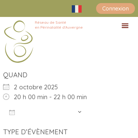
Connexion
Réseau de Santé
en Périnatalité d'Auvergne
Avant la gro
Vous êtes encei
Après la nais
Interruption volontaire d
Je suis un pr
QUAND
2 octobre 2025
20 h 00 min - 22 h 00 min
Ajouter au Calendrier
Télécharger ICS
Calendrier Goo
TYPE D’ÉVÈNEMENT