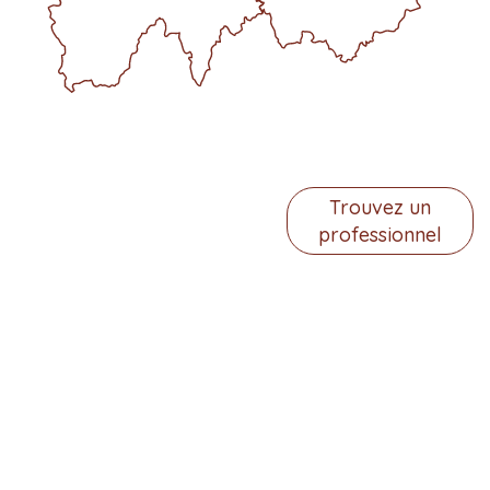
Le Réseau de
637
32
Trouvez un
professionnel
Santé en
Praticiens
Villes
Périnatalité
d’Auvergne,
c’est :