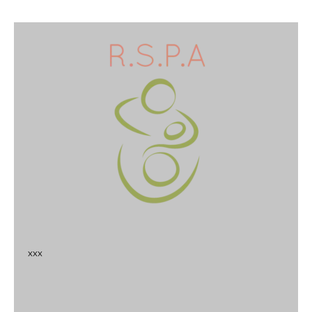
x
x
x