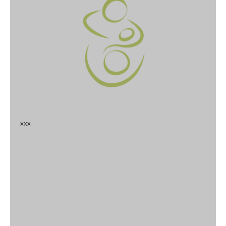
x
x
x