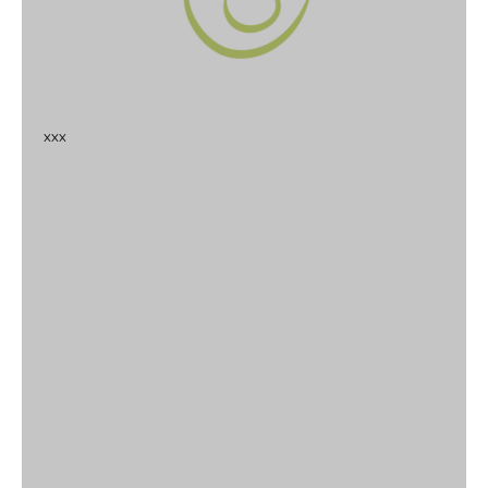
x
x
x