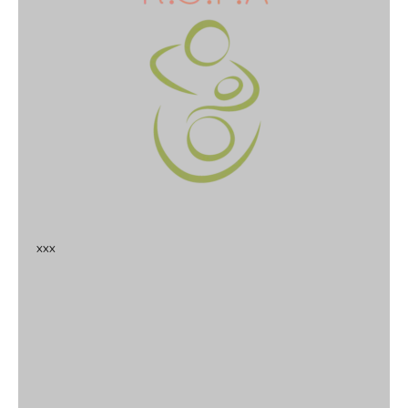
x
x
x