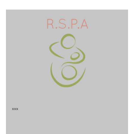
x
x
x