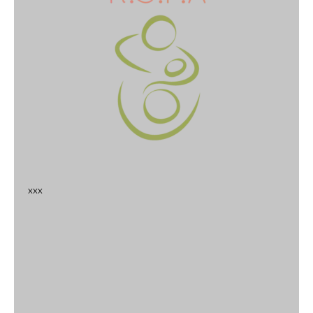
x
x
x