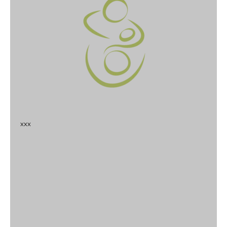
x
x
x