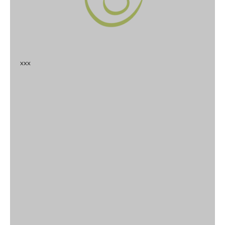
x
x
x