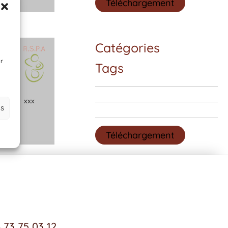
Téléchargement
Catégories
ir
Tags
x
x
x
es
Téléchargement
 73 75 03 12