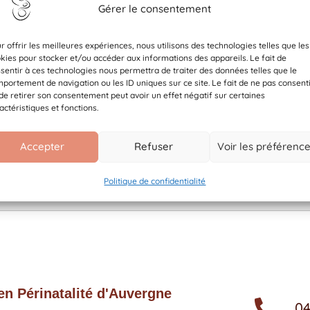
Téléchargement
Gérer le consentement
r offrir les meilleures expériences, nous utilisons des technologies telles que les
kies pour stocker et/ou accéder aux informations des appareils. Le fait de
Catégories
sentir à ces technologies nous permettra de traiter des données telles que le
portement de navigation ou les ID uniques sur ce site. Le fait de ne pas consent
Tags
de retirer son consentement peut avoir un effet négatif sur certaines
actéristiques et fonctions.
x
x
x
Accepter
Refuser
Voir les préférenc
Politique de confidentialité
Téléchargement
n Périnatalité d'Auvergne
04