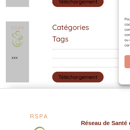
Téléchargement
Pou
coo
Catégories
con
com
Tags
ou 
car
x
x
x
Téléchargement
RSPA
Réseau de Santé e