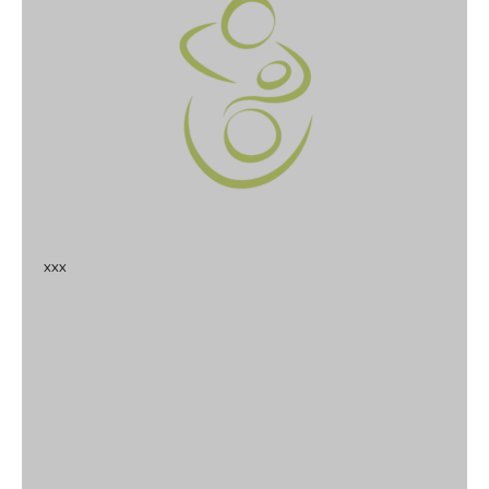
x
x
x