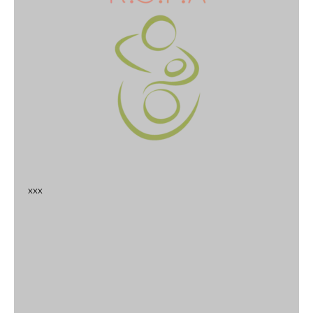
x
x
x