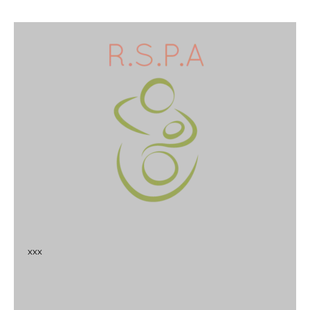
x
x
x