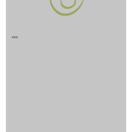
x
x
x