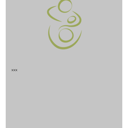
x
x
x