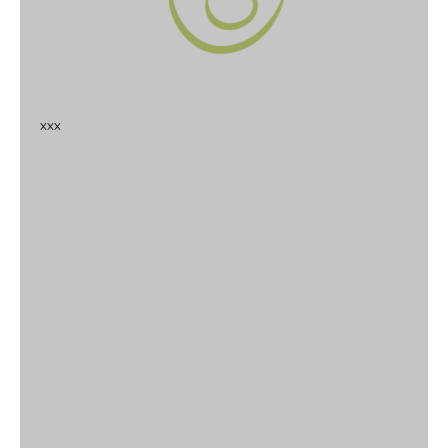
x
x
x