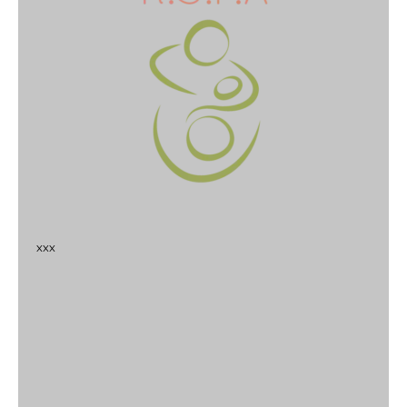
x
x
x