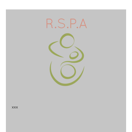
x
x
x