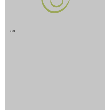
x
x
x