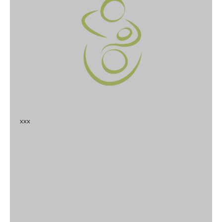
x
x
x