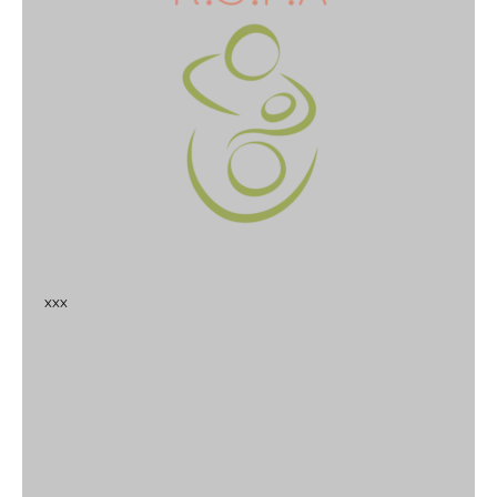
x
x
x