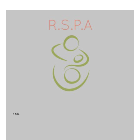
x
x
x