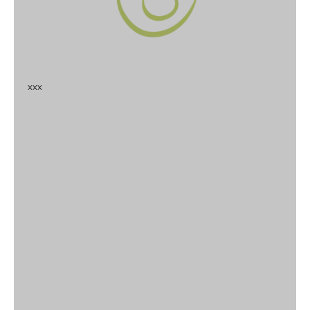
x
x
x