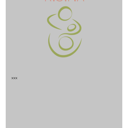
x
x
x