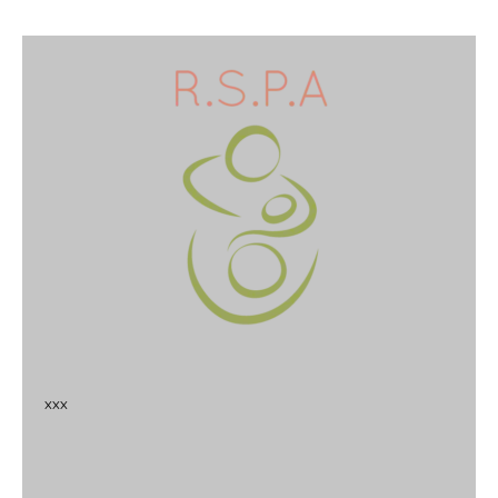
x
x
x