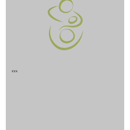
x
x
x