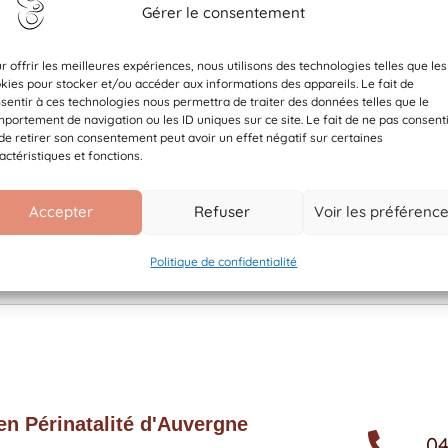
Téléchargement
Gérer le consentement
r offrir les meilleures expériences, nous utilisons des technologies telles que les
kies pour stocker et/ou accéder aux informations des appareils. Le fait de
Catégories
sentir à ces technologies nous permettra de traiter des données telles que le
portement de navigation ou les ID uniques sur ce site. Le fait de ne pas consent
Tags
de retirer son consentement peut avoir un effet négatif sur certaines
actéristiques et fonctions.
x
x
x
Accepter
Refuser
Voir les préférenc
Politique de confidentialité
Téléchargement
n Périnatalité d'Auvergne
04