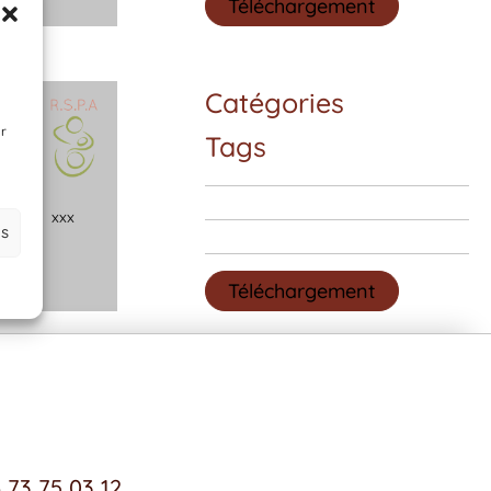
Téléchargement
Catégories
ir
Tags
x
x
x
es
Téléchargement
 73 75 03 12