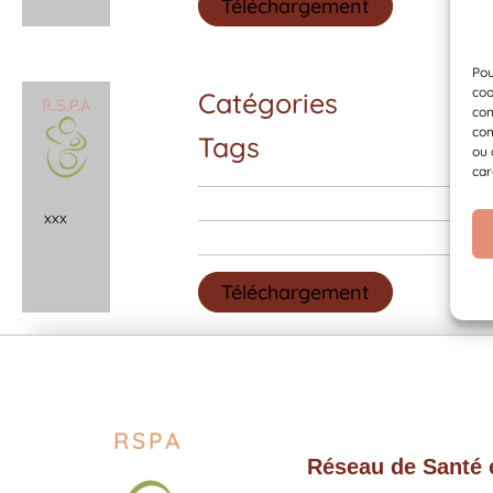
Téléchargement
Pou
coo
Catégories
con
com
Tags
ou 
car
x
x
x
Téléchargement
RSPA
Réseau de Santé e