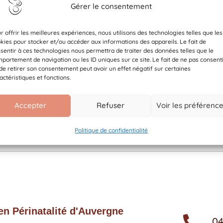
Téléchargement
Gérer le consentement
r offrir les meilleures expériences, nous utilisons des technologies telles que les
kies pour stocker et/ou accéder aux informations des appareils. Le fait de
Catégories
sentir à ces technologies nous permettra de traiter des données telles que le
portement de navigation ou les ID uniques sur ce site. Le fait de ne pas consent
Tags
de retirer son consentement peut avoir un effet négatif sur certaines
actéristiques et fonctions.
x
x
x
Accepter
Refuser
Voir les préférenc
Politique de confidentialité
Téléchargement
n Périnatalité d'Auvergne
04