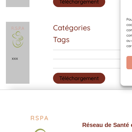
Téléchargement
Pou
coo
Catégories
con
com
Tags
ou 
car
x
x
x
Téléchargement
RSPA
Réseau de Santé e