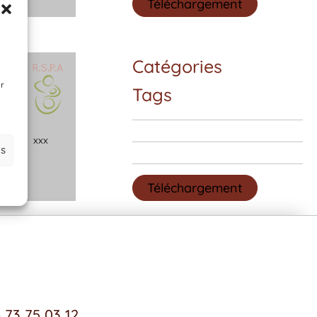
Téléchargement
Catégories
ir
Tags
x
x
x
es
Téléchargement
 73 75 03 12