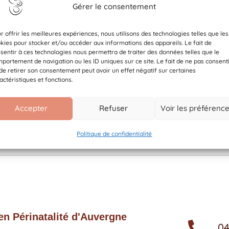
Téléchargement
Gérer le consentement
r offrir les meilleures expériences, nous utilisons des technologies telles que les
kies pour stocker et/ou accéder aux informations des appareils. Le fait de
Catégories
sentir à ces technologies nous permettra de traiter des données telles que le
portement de navigation ou les ID uniques sur ce site. Le fait de ne pas consent
Tags
de retirer son consentement peut avoir un effet négatif sur certaines
actéristiques et fonctions.
x
x
x
Accepter
Refuser
Voir les préférenc
Politique de confidentialité
Téléchargement
n Périnatalité d'Auvergne
04