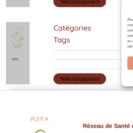
Téléchargement
Pou
coo
Catégories
con
com
Tags
ou 
car
x
x
x
Téléchargement
RSPA
Réseau de Santé e