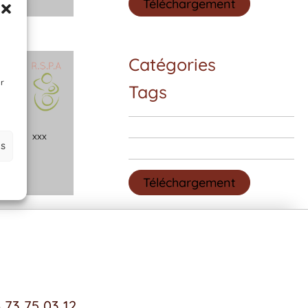
Téléchargement
Catégories
ir
Tags
x
x
x
es
Téléchargement
 73 75 03 12