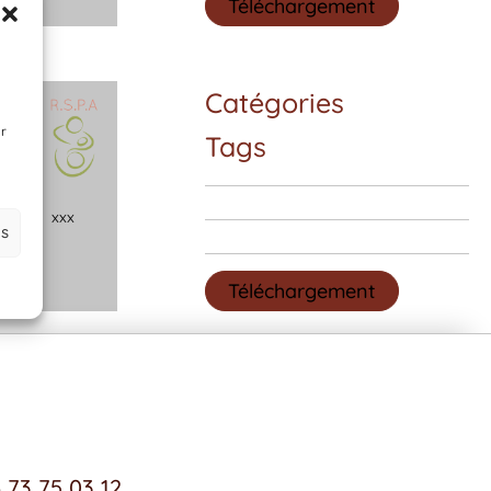
Téléchargement
Catégories
ir
Tags
x
x
x
es
Téléchargement
 73 75 03 12