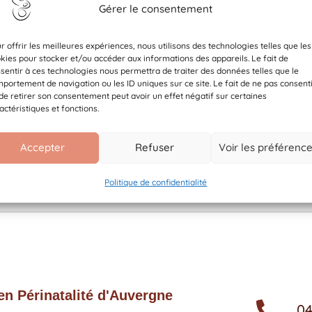
Téléchargement
Gérer le consentement
r offrir les meilleures expériences, nous utilisons des technologies telles que les
kies pour stocker et/ou accéder aux informations des appareils. Le fait de
Catégories
sentir à ces technologies nous permettra de traiter des données telles que le
portement de navigation ou les ID uniques sur ce site. Le fait de ne pas consent
Tags
de retirer son consentement peut avoir un effet négatif sur certaines
actéristiques et fonctions.
x
x
x
Accepter
Refuser
Voir les préférenc
Politique de confidentialité
Téléchargement
n Périnatalité d'Auvergne
04