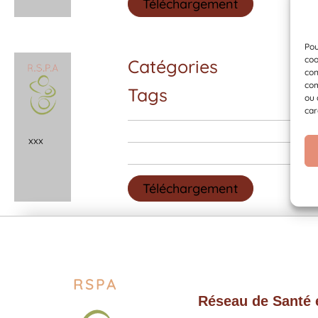
Téléchargement
Pou
coo
Catégories
con
com
Tags
ou 
car
x
x
x
Téléchargement
RSPA
Réseau de Santé e