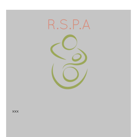
x
x
x