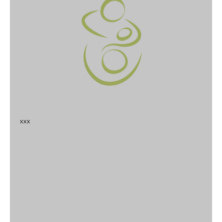
x
x
x