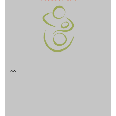
x
x
x