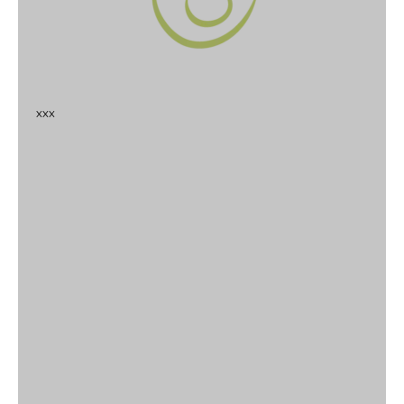
x
x
x