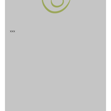
x
x
x