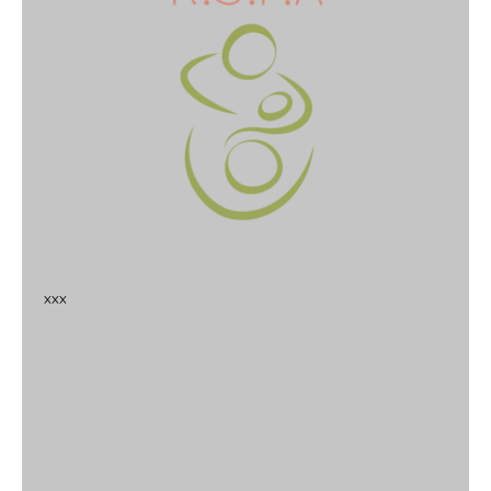
x
x
x