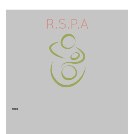
x
x
x