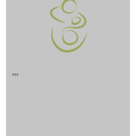
x
x
x