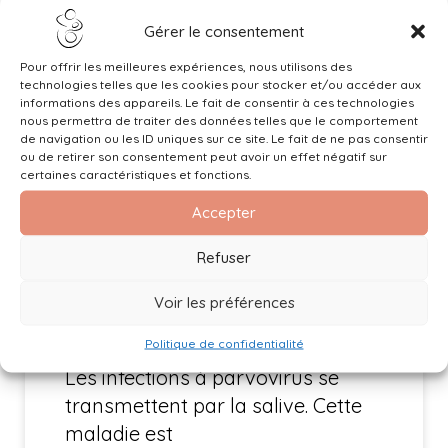
Gérer le consentement
Pour offrir les meilleures expériences, nous utilisons des
technologies telles que les cookies pour stocker et/ou accéder aux
informations des appareils. Le fait de consentir à ces technologies
Information importante
nous permettra de traiter des données telles que le comportement
de navigation ou les ID uniques sur ce site. Le fait de ne pas consentir
Parvovirus B19 et grossesse
ou de retirer son consentement peut avoir un effet négatif sur
certaines caractéristiques et fonctions.
Voici une infographie sur
Accepter
Parvovirus B19 et grossesse.
Refuser
Nous constatons actuellement
une forte prévalence d’infections
Voir les préférences
materno-fœtales à parvovirus
Politique de confidentialité
B19 (aussi appelée 5ème maladie).
Les infections à parvovirus se
transmettent par la salive. Cette
maladie est