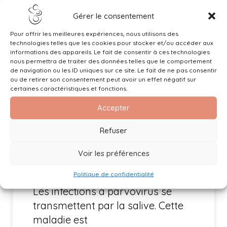
Gérer le consentement
Pour offrir les meilleures expériences, nous utilisons des
technologies telles que les cookies pour stocker et/ou accéder aux
informations des appareils. Le fait de consentir à ces technologies
Information importante
nous permettra de traiter des données telles que le comportement
de navigation ou les ID uniques sur ce site. Le fait de ne pas consentir
Parvovirus B19 et grossesse
ou de retirer son consentement peut avoir un effet négatif sur
certaines caractéristiques et fonctions.
Voici une infographie sur
Accepter
Parvovirus B19 et grossesse.
Refuser
Nous constatons actuellement
une forte prévalence d’infections
Voir les préférences
materno-fœtales à parvovirus
Politique de confidentialité
B19 (aussi appelée 5ème maladie).
Les infections à parvovirus se
transmettent par la salive. Cette
maladie est