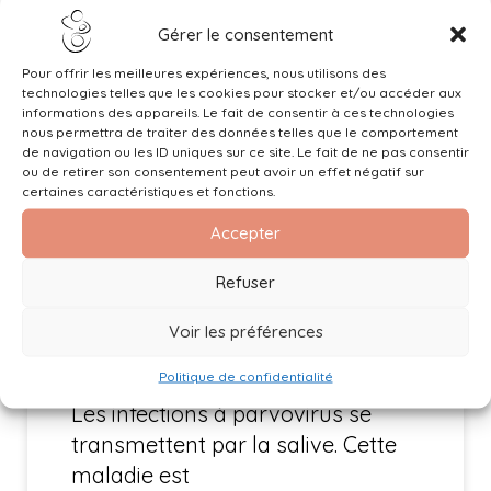
Gérer le consentement
Pour offrir les meilleures expériences, nous utilisons des
technologies telles que les cookies pour stocker et/ou accéder aux
informations des appareils. Le fait de consentir à ces technologies
Information importante
nous permettra de traiter des données telles que le comportement
de navigation ou les ID uniques sur ce site. Le fait de ne pas consentir
Parvovirus B19 et grossesse
ou de retirer son consentement peut avoir un effet négatif sur
certaines caractéristiques et fonctions.
Voici une infographie sur
Accepter
Parvovirus B19 et grossesse.
Refuser
Nous constatons actuellement
une forte prévalence d’infections
Voir les préférences
materno-fœtales à parvovirus
Politique de confidentialité
B19 (aussi appelée 5ème maladie).
Les infections à parvovirus se
transmettent par la salive. Cette
maladie est